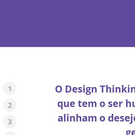
O Design Thinki
1
que tem o ser h
2
alinham o desej
3
g