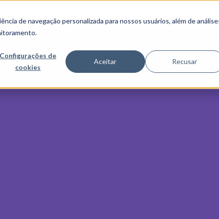
SOBRE A MJV
SERVIÇOS
CASES & CLIENTES
INSIGHTS
ncia de navegação personalizada para nossos usuários, além de análise
nitoramento.
Configurações de
Aceitar
Recusar
cookies