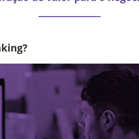
nking?