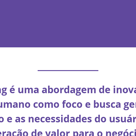
ng é uma abordagem de inov
umano como foco e busca ge
o e as necessidades do usuá
eração de valor para o negóci