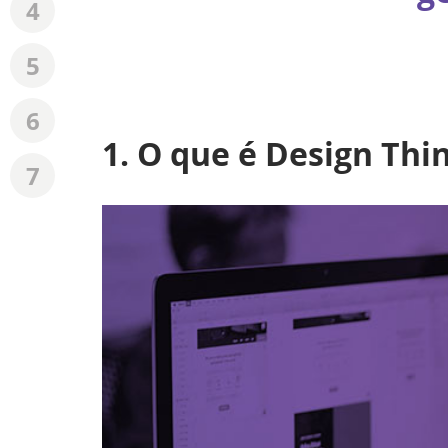
4
5
6
1. O que é Design Thi
7