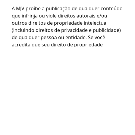
A MJV proíbe a publicação de qualquer conteúdo
que infrinja ou viole direitos autorais e/ou
outros direitos de propriedade intelectual
(incluindo direitos de privacidade e publicidade)
de qualquer pessoa ou entidade. Se você
acredita que seu direito de propriedade
intelectual (ou tal direito que você é
responsável) é infringido por qualquer conteúdo
do Site, por favor escreva para a MJV, dando uma
declaração por escrito que contenha: (a)
identificação do trabalho protegido por direitos
autorais e/ou direito da propriedade intelectual
que alega violação; (b) identificação do material
supostamente infrator no Site que está
solicitando a remoção; (c) seu nome, endereço e
número de telefone durante o dia, e endereço
de e-mail, se disponível; (d) uma declaração de
que você acredita de boa-fé que o uso do