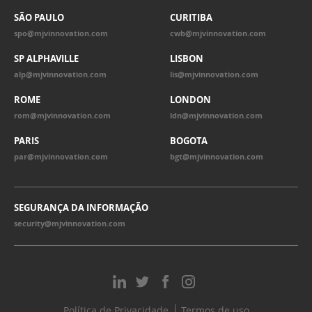
spo@mjvinnovation.com
cwb@mjvinnovation.com
SP ALPHAVILLE
LISBON
alp@mjvinnovation.com
lis@mjvinnovation.com
ROME
LONDON
rom@mjvinnovation.com
ldn@mjvinnovation.com
PARIS
BOGOTA
par@mjvinnovation.com
bgt@mjvinnovation.com
SEGURANÇA DA INFORMAÇÃO
security@mjvinnovation.com
Política de Privacidade
Termos de uso
©MJV Technology and Innovation 2026 All Rights Reserved