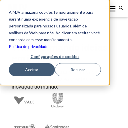
A MJV armazena cookies temporariamente para
garantir uma experiência de navegação
personalizada para nossos usuários, além de
análises da Web para nós. Ao clicar em aceitar, você
concorda com esse monitoramento.
Transformando ideias
Política de privacidade
em impacto real
Configurações de cookies
Aceitar
Recusar
Somos parceiros na transformação de
negócios dos maiores expoentes em
inovação do mundo.