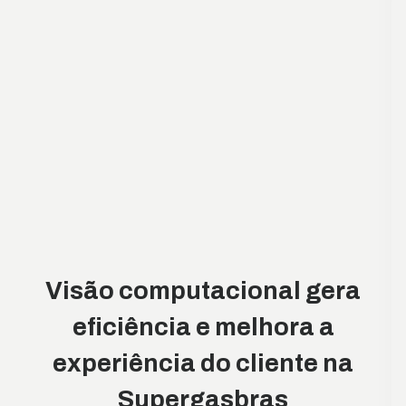
Guiando a Bayer rumo à
Visão computacional gera
excelência ágil
eficiência e melhora a
experiência do cliente na
MJV ajudou a Bayer a construir um novo modelo de
Supergasbras
trabalho ágil