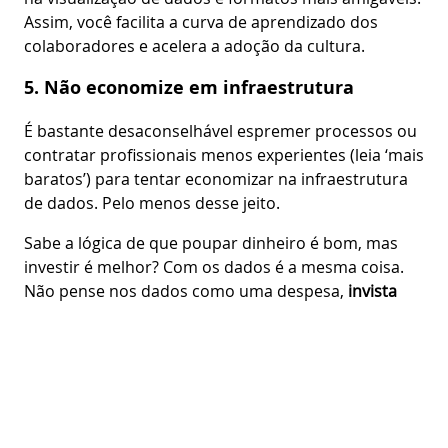
Assim, você facilita a curva de aprendizado dos
colaboradores e acelera a adoção da cultura.
5. Não economize em infraestrutura
É bastante desaconselhável espremer processos ou
contratar profissionais menos experientes (leia ‘mais
baratos’) para tentar economizar na infraestrutura
de dados. Pelo menos desse jeito.
Sabe a lógica de que poupar dinheiro é bom, mas
investir é melhor? Com os dados é a mesma coisa.
Não pense nos dados como uma despesa,
invista
para que eles trabalhem pelo seu negócio
. Isso é
economia inteligente.
Cultura de dados é uma construção,
assim como confiança