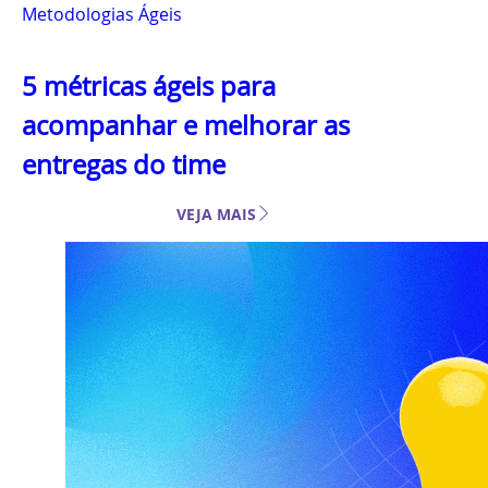
Metodologias Ágeis
5 métricas ágeis para
acompanhar e melhorar as
entregas do time
VEJA MAIS