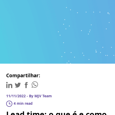
Compartilhar:
11/11/2022 - By MJV Team
4 min read
Lead time: o que é e como