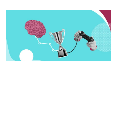
Experiencia de Cliente (CX)
¿Qué es la gamificación para las
empresas que han tenido éxito? Un
nuevo enfoque para un antiguo reto
READ MORE