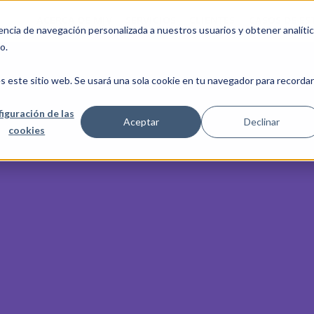
ACERCA DE MJV
SERVICIOS
CLIENTES
CASOS DE ES
cia de navegación personalizada a nuestros usuarios y obtener analíti
o.
s este sitio web. Se usará una sola cookie en tu navegador para recordar
iguración de las
Aceptar
Declinar
cookies