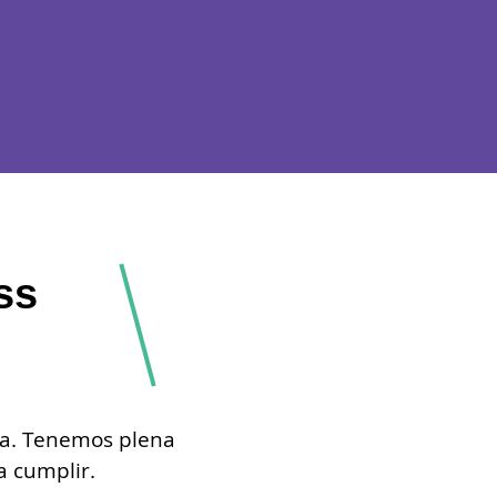
ss
era. Tenemos plena
a cumplir.