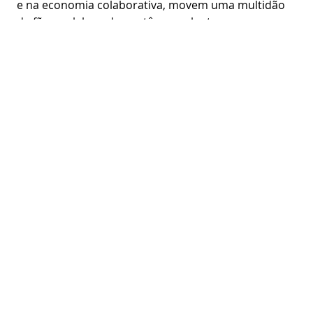
e na economia colaborativa, movem uma multidão
de fãs e colaboradores, têm excelente
posicionamento de marca, investem em marketing e
comunicação e produzem ofertas (serviços e
produtos) que proporcionam ótimas experiências
aos consumidores.