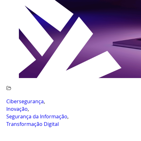
Cibersegurança
,
Inovação
,
Segurança da Informação
,
Transformação Digital