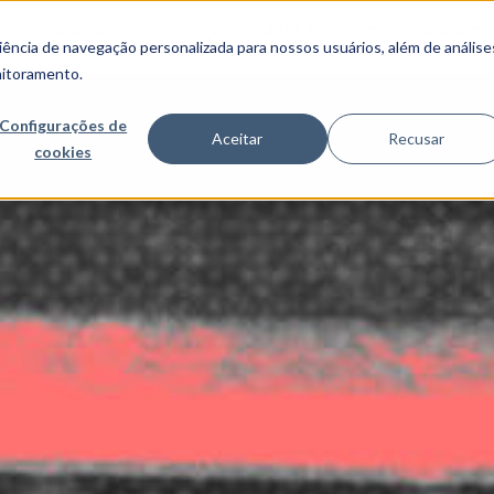
SOBRE A MJV
SERVIÇOS
CASES & CLIENTES
INSIGHTS
ncia de navegação personalizada para nossos usuários, além de análise
nitoramento.
Configurações de
Aceitar
Recusar
cookies