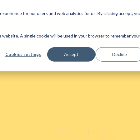
DÉCOUVREZ MJV
RÉFÉRENCES
PROJETS RÉALISÉS
xperience for our users and web analytics for us. By clicking accept, yo
is website. A single cookie will be used in your browser to remember you
Cookies settings
Accept
Decline