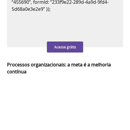
“455690”, formId: “233f9e22-289d-4a9d-9fd4-
5d68a0e3e2e9” });
Acesse grátis
Processos organizacionais: a meta é a melhoria
contínua
As metodologias são, de certa forma, intuitivas e
funcionam de forma simples. Portanto, sua empresa
pode designar um time de especialistas que seja
responsável por essas análises de forma frequente e
contínua.
Essa equipe será responsável por acompanhar de
perto os processos organizacionais e fazer sua