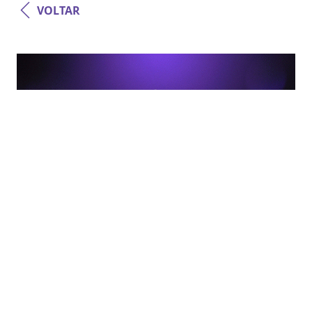
VOLTAR
Inovação
Open Finance da teoria à prática:
desafios, vantagens e oportunidades
READ MORE