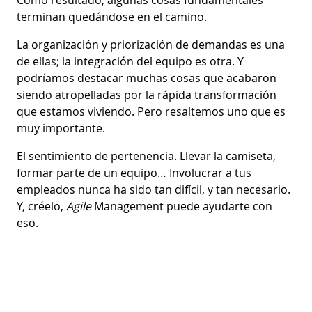
terminan quedándose en el camino.
La organización y priorización de demandas es una
de ellas; la integración del equipo es otra. Y
podríamos destacar muchas cosas que acabaron
siendo atropelladas por la rápida transformación
que estamos viviendo. Pero resaltemos uno que es
muy importante.
El sentimiento de pertenencia. Llevar la camiseta,
formar parte de un equipo… Involucrar a tus
empleados nunca ha sido tan difícil, y tan necesario.
Y, créelo,
Agile
Management puede ayudarte con
eso.
Pero ¡calma! Como tenemos muchos puntos en la
lista de dolores por resolver, es común no saber por
dónde empezar. Entonces, vamos a darte otro
consejo de oro: Design Thinking.