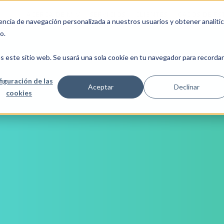
ACERCA DE MJV
SERVICIOS
CLIENTES
CASOS DE ES
cia de navegación personalizada a nuestros usuarios y obtener analíti
o.
s este sitio web. Se usará una sola cookie en tu navegador para recordar
iguración de las
Aceptar
Declinar
cookies