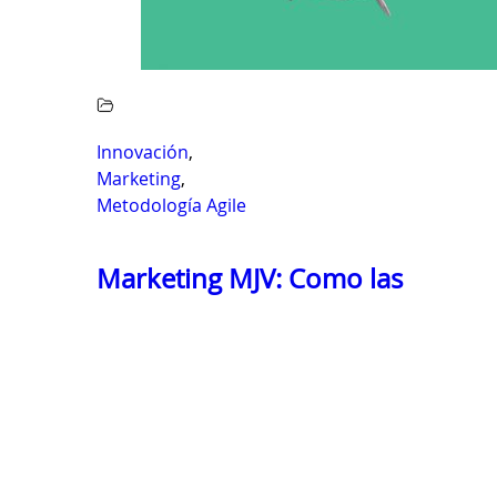
Innovación
,
Marketing
,
Metodología Agile
Marketing MJV: Como las
metodologías ágiles impulsaron
los resultados del área
CONOZCA MÁS