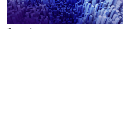
Inovação
Dados IA: o que o IBGE revela sobre o
uso de inteligência artificial nas
empresas brasileiras
READ MORE
Fique por dentro! Assine nossa
newsletter!