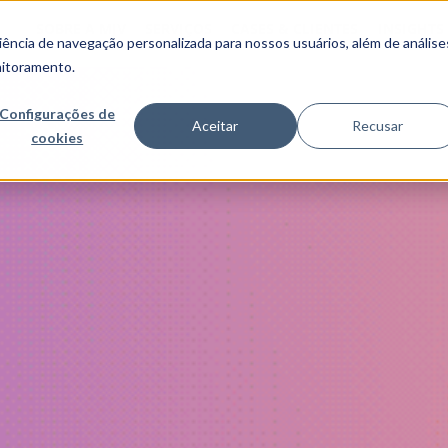
SOBRE A MJV
SERVIÇOS
CASES & CLIENTES
INSIGHTS
ncia de navegação personalizada para nossos usuários, além de análise
nitoramento.
Configurações de
Aceitar
Recusar
cookies