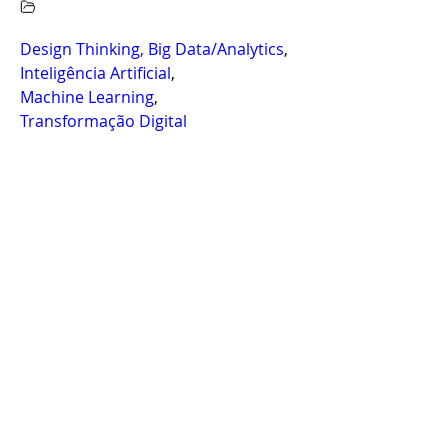
Design Thinking, Big Data/Analytics
,
Inteligência Artificial
,
Machine Learning
,
Transformação Digital
MLOps: invista em Machine
Learning e acelere seu negócio
VEJA MAIS