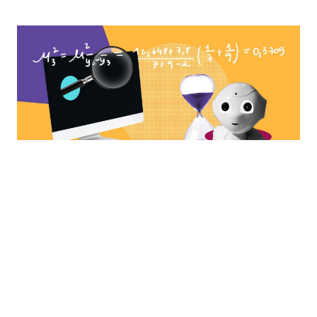
Big Data
O que é Business Analytics e como
gerar valor com dados?
READ MORE