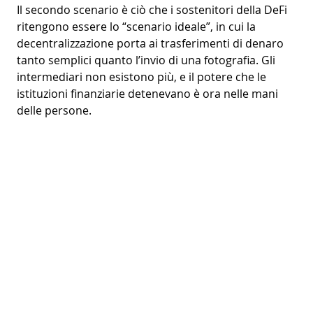
Il secondo scenario è ciò che i sostenitori della DeFi
ritengono essere lo “scenario ideale”, in cui la
decentralizzazione porta ai trasferimenti di denaro
tanto semplici quanto l’invio di una fotografia. Gli
intermediari non esistono più, e il potere che le
istituzioni finanziarie detenevano è ora nelle mani
delle persone.
Scenario 3 – Disruzione Totale
In una terza ipotesi, l’interazione di tecnologie
rivoluzionarie e la mancanza di regolamentazione,
comuni con le novità, potrebbero conferire un
vantaggio così sostanziale ai player finanziari da
risultare nell’obsolescenza di qualsiasi altro sistema
finanziario.
Sebbene questo scenario suggerisca una completa
interruzione, è essenziale notare che questi