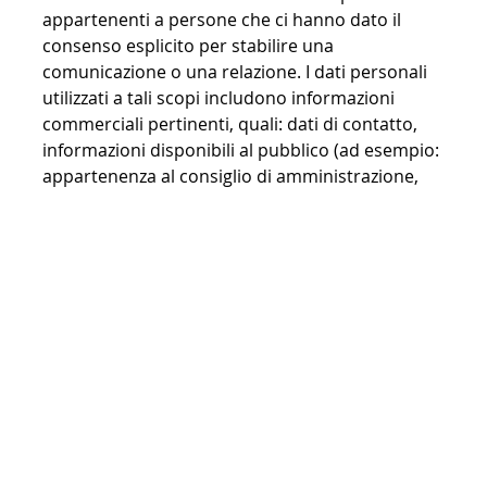
appartenenti a persone che ci hanno dato il
consenso esplicito per stabilire una
comunicazione o una relazione. I dati personali
utilizzati a tali scopi includono informazioni
commerciali pertinenti, quali: dati di contatto,
informazioni disponibili al pubblico (ad esempio:
appartenenza al consiglio di amministrazione,
risposte a e-mail mirate, attività Web a seguito di
collegamenti dalle nostre e-mail), attività del sito
Web degli utenti registrati del nostro sito Web e
altre informazioni commerciali incluse dai nostri
professionisti in base alle loro interazioni
personali con l’utente. Possiamo combinare dati
provenienti da fonti disponibili pubblicamente
(come per esempio: LinkedIn) e analisi di qualità
dei nostri professionisti, basate sulla
comunicazione dal nostro sito Web, e-mail
informative e interazioni personali con voi –