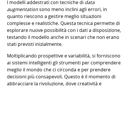
I modelli addestrati con tecniche di
data
augmentation
sono meno inclini agli errori, in
quanto riescono a gestire meglio situazioni
complesse e realistiche. Questa tecnica permette di
esplorare nuove possibilità con i dati a disposizione,
testando il modello anche in scenari che non erano
stati previsti inizialmente.
Moltiplicando prospettive e variabilità, si forniscono
ai sistemi intelligenti gli strumenti per comprendere
meglio il mondo che ci circonda e per prendere
decisioni più consapevoli. Questo è il momento di
abbracciare la rivoluzione, dove creatività e
tecnologia si incontrano per sbloccare nuovi livelli di
insight e scoperta.
Scopri le soluzioni dati di MJV
Hai già avuto modo di conoscere le nostre soluzioni