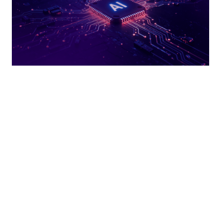
Inovação
Quais são os 4 tipos de IA? Entenda
cada um deles
READ MORE