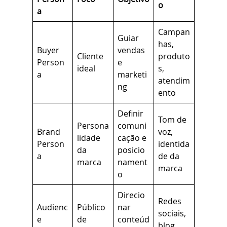
o
a
Campan
Guiar
has,
Buyer
vendas
Cliente
produto
Person
e
ideal
s,
a
marketi
atendim
ng
ento
Definir
Tom de
Persona
comuni
Brand
voz,
lidade
cação e
Person
identida
da
posicio
a
de da
marca
nament
marca
o
Direcio
Redes
Audienc
Público
nar
sociais,
e
de
conteúd
blog,