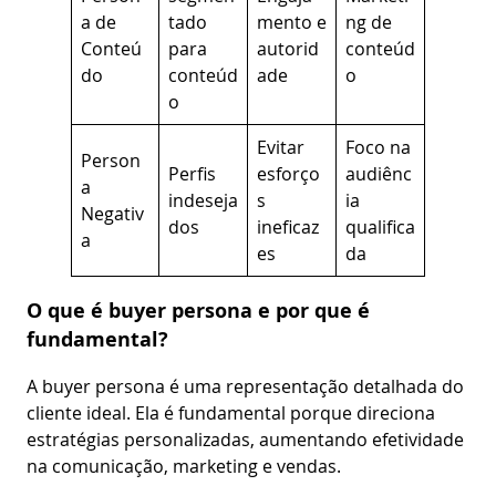
a de
tado
mento e
ng de
Conteú
para
autorid
conteúd
do
conteúd
ade
o
o
Evitar
Foco na
Person
Perfis
esforço
audiênc
a
indeseja
s
ia
Negativ
dos
ineficaz
qualifica
a
es
da
O que é buyer persona e por que é
fundamental?
A buyer persona é uma representação detalhada do
cliente ideal. Ela é fundamental porque direciona
estratégias personalizadas, aumentando efetividade
na comunicação, marketing e vendas.