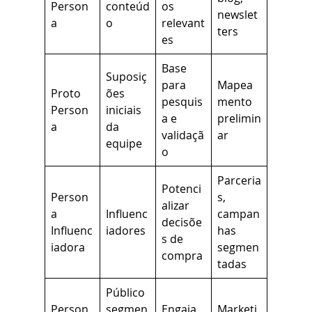
Person
conteúd
os
newslet
a
o
relevant
ters
es
Base
Suposiç
para
Mapea
Proto
ões
pesquis
mento
Person
iniciais
a e
prelimin
a
da
validaçã
ar
equipe
o
Parceria
Potenci
Person
s,
alizar
a
Influenc
campan
decisõe
Influenc
iadores
has
s de
iadora
segmen
compra
tadas
Público
Person
segmen
Engaja
Marketi