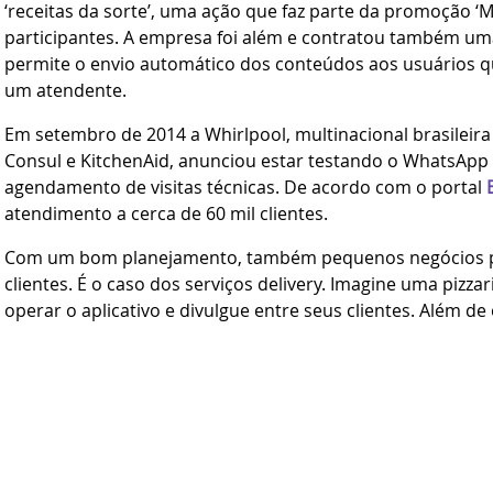
‘receitas da sorte’, uma ação que faz parte da promoção ‘M
participantes. A empresa foi além e contratou também um
permite o envio automático dos conteúdos aos usuários 
um atendente.
Em setembro de 2014 a Whirlpool, multinacional brasileir
Consul e KitchenAid, anunciou estar testando o WhatsAp
agendamento de visitas técnicas. De acordo com o portal
atendimento a cerca de 60 mil clientes.
Com um bom planejamento, também pequenos negócios po
clientes. É o caso dos serviços delivery. Imagine uma pizza
operar o aplicativo e divulgue entre seus clientes. Além 
oferece aos clientes a opção de não gastar com ligações te
SAC 3.0
A utilização de redes sociais, SMS e aplicativos de mensa
aliando a gestão do posicionamento da marca com o aten
3.0.