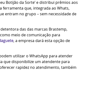
eu Botijão da Sorte’ e distribui prêmios aos
a ferramenta que, integrada ao Whats,
que entram no grupo – sem necessidade de
a detentora das das marcas Brastemp,
p como meio de comunicação para
Baguete
, a empresa dará esta opção de
dem utilizar o WhatsApp para atender
ria que disponibilize um atendente para
de oferecer rapidez no atendimento, também
lefônicas.
gens instantâneas, como o WhatsApp,
dimento ao cliente, é conhecida como SAC