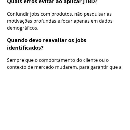
Quais erros evitar ao aplicar JTBD?
Confundir jobs com produtos, não pesquisar as
motivações profundas e focar apenas em dados
demográficos.
Quando devo reavaliar os jobs
identificados?
Sempre que o comportamento do cliente ou o
contexto de mercado mudarem, para garantir que a
solução permaneça relevante.
JTBD pode ser usado em times ágeis?
Sim, JTBD complementa metodologias ágeis ao
orientar o desenvolvimento com foco nas
necessidades reais e validando hipóteses com
usuários.