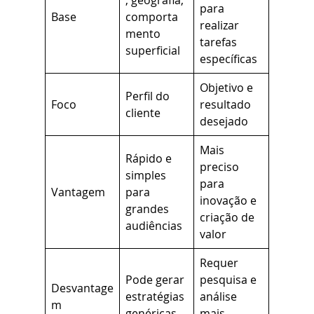
para
Base
comporta
realizar
mento
tarefas
superficial
específicas
Objetivo e
Perfil do
Foco
resultado
cliente
desejado
Mais
Rápido e
preciso
simples
para
Vantagem
para
inovação e
grandes
criação de
audiências
valor
Requer
Pode gerar
pesquisa e
Desvantage
estratégias
análise
m
genéricas
mais