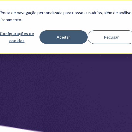
SOBRE A MJV
SERVIÇOS
CASES & CLIENTES
INSIGHTS
ncia de navegação personalizada para nossos usuários, além de análise
nitoramento.
Configurações de
Aceitar
Recusar
cookies