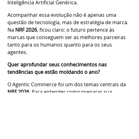
Inteligência Artificial Genérica.
Acompanhar essa evolução não é apenas uma
questão de tecnologia, mas de estratégia de marca.
Na
NRF 2026
, ficou claro: o futuro pertence às
marcas que conseguem ser as melhores parceiras
tanto para os humanos quanto para os seus
agentes.
Quer aprofundar seus conhecimentos nas
tendências que estão moldando o ano?
O Agentic Commerce foi um dos temas centrais da
NRF 2026
. Para entender como preparar sua
arquitetura de dados e sua estratégia de canais para
essa nova realidade, não perca o
Report NRF 2026
. O
time da MJV trouxe insights exclusivos diretamente
de Nova York para ajudar sua empresa a liderar esta
transformação.