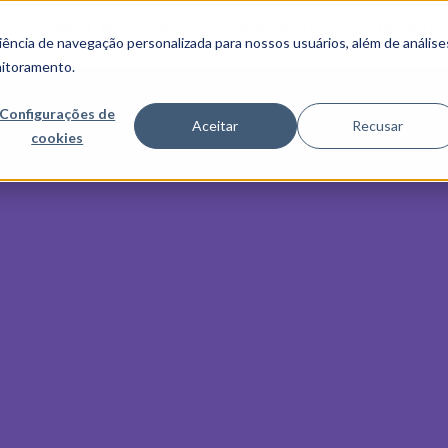
SOBRE A MJV
SERVIÇOS
CASES & CLIENTES
INSIGHTS
ncia de navegação personalizada para nossos usuários, além de análise
nitoramento.
Configurações de
Aceitar
Recusar
cookies