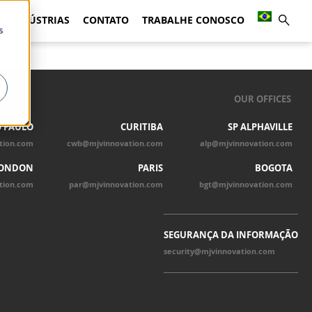
INDÚSTRIAS
CONTATO
TRABALHE CONOSCO
s
OUR OFFICES
 PAULO
CURITIBA
SP ALPHAVILLE
tion.com
cwb@mjvinnovation.com
alp@mjvinnovation.com
ONDON
PARIS
BOGOTA
tion.com
par@mjvinnovation.com
bgt@mjvinnovation.com
SEGURANÇA DA INFORMAÇÃO
security@mjvinnovation.com