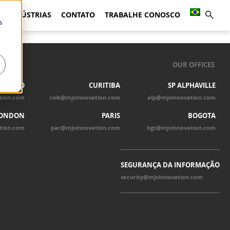
INDÚSTRIAS
CONTATO
TRABALHE CONOSCO
s
OUR OFFICES
 PAULO
CURITIBA
SP ALPHAVILLE
tion.com
cwb@mjvinnovation.com
alp@mjvinnovation.com
ONDON
PARIS
BOGOTA
tion.com
par@mjvinnovation.com
bgt@mjvinnovation.com
SEGURANÇA DA INFORMAÇÃO
security@mjvinnovation.com