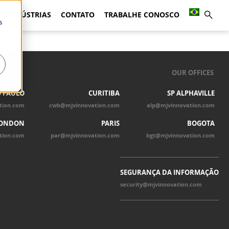
INDÚSTRIAS
CONTATO
TRABALHE CONOSCO
s
OUR OFFICES
 PAULO
CURITIBA
SP ALPHAVILLE
tion.com
cwb@mjvinnovation.com
alp@mjvinnovation.com
ONDON
PARIS
BOGOTA
tion.com
par@mjvinnovation.com
bgt@mjvinnovation.com
SEGURANÇA DA INFORMAÇÃO
security@mjvinnovation.com