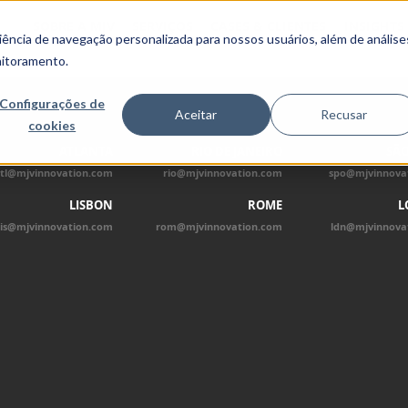
SOBRE A MJV
SERVIÇOS
CASES & CLIENTES
INSIGHTS
ncia de navegação personalizada para nossos usuários, além de análise
nitoramento.
Configurações de
Aceitar
Recusar
cookies
ATLANTA
RIO DE JANEIRO
SÃO
tl@mjvinnovation.com
rio@mjvinnovation.com
spo@mjvinnova
LISBON
ROME
L
lis@mjvinnovation.com
rom@mjvinnovation.com
ldn@mjvinnova