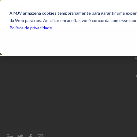
A MJV armazena cookies temporariamente para garantir uma experiê
da Web para nós. Ao clicar em aceitar, você concorda com esse mo
NRF 2024 MERCADO FINANCEIRO
Política de privacidade
a