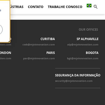
INDÚSTRIAS
CONTATO
TRABALHE CONOSCO
s
OUR OFFICES
 PAULO
CURITIBA
SP ALPHAVILLE
tion.com
cwb@mjvinnovation.com
alp@mjvinnovation.com
ONDON
PARIS
BOGOTA
tion.com
par@mjvinnovation.com
bgt@mjvinnovation.com
SEGURANÇA DA INFORMAÇÃO
security@mjvinnovation.com