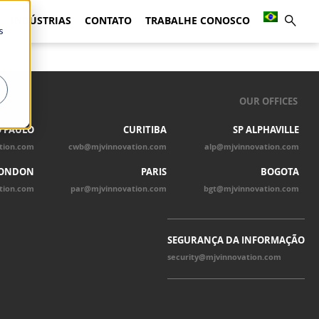
INDÚSTRIAS
CONTATO
TRABALHE CONOSCO
s
OUR OFFICES
 PAULO
CURITIBA
SP ALPHAVILLE
tion.com
cwb@mjvinnovation.com
alp@mjvinnovation.com
ONDON
PARIS
BOGOTA
tion.com
par@mjvinnovation.com
bgt@mjvinnovation.com
SEGURANÇA DA INFORMAÇÃO
security@mjvinnovation.com