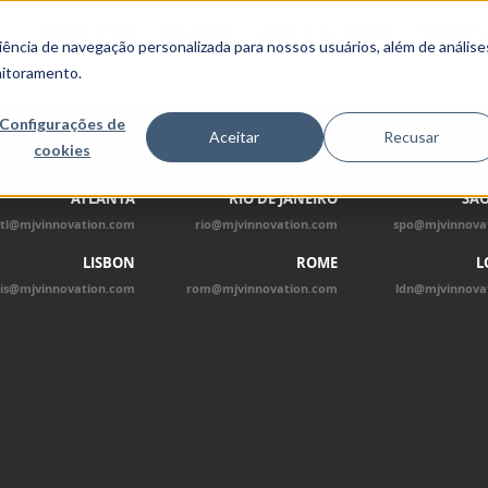
SOBRE A MJV
SERVIÇOS
CASES & CLIENTES
INSIGHTS
ncia de navegação personalizada para nossos usuários, além de análise
nitoramento.
Configurações de
Aceitar
Recusar
cookies
ATLANTA
RIO DE JANEIRO
SÃO
tl@mjvinnovation.com
rio@mjvinnovation.com
spo@mjvinnova
LISBON
ROME
L
lis@mjvinnovation.com
rom@mjvinnovation.com
ldn@mjvinnova