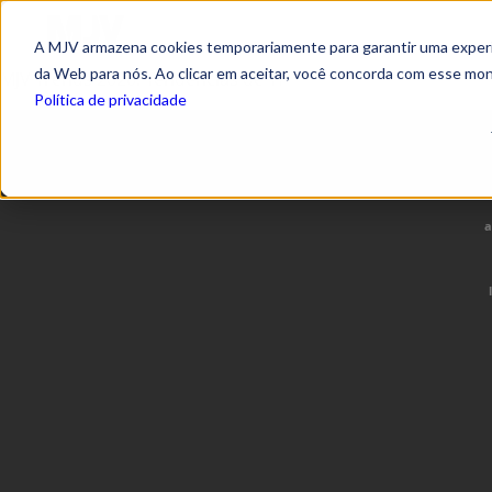
A MJV armazena cookies temporariamente para garantir uma experiê
da Web para nós. Ao clicar em aceitar, você concorda com esse mo
MJV Trends 2020: Tendências de TI
Política de privacidade
a