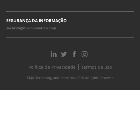
SEGURANÇA DA INFORMAÇÃO
security@mjvinnovation.com
Política de Privacidade
Termos de uso
©MJV Technology and Innovation 2026 All Rights Reserved