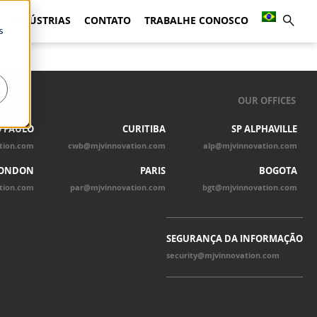
INDÚSTRIAS
CONTATO
TRABALHE CONOSCO
s
OUR OFFICES
 PAULO
CURITIBA
SP ALPHAVILLE
tion.com
cwb@mjvinnovation.com
alp@mjvinnovation.com
ONDON
PARIS
BOGOTA
tion.com
par@mjvinnovation.com
bgt@mjvinnovation.com
SEGURANÇA DA INFORMAÇÃO
security@mjvinnovation.com