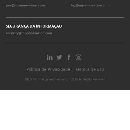
par@mjvinnovation.com
bgt@mjvinnovation.com
SEGURANÇA DA INFORMAÇÃO
security@mjvinnovation.com
Política de Privacidade
Termos de uso
©MJV Technology and Innovation 2026 All Rights Reserved