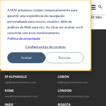
A MJV armazena cookies temporariamente para
garantir uma experiência de navegação
Cultura de dados: Por que KPIs garantem a saúde do seu
personalizada para nossos usuários, além de
negócio
análises da Web para nós. Ao clicar em aceitar, você
concorda com esse monitoramento.
Política de privacidade
OUR OFFICES
Configurações de cookies
ATLANTA
RIO DE JANEIRO
atl@mjvinnovation.com
rio@mjvinnovation.com
Aceitar
Recusar
SÃO PAULO
CURITIBA
spo@mjvinnovation.com
cwb@mjvinnovation.com
SP ALPHAVILLE
LISBON
alp@mjvinnovation.com
lis@mjvinnovation.com
ROME
LONDON
rom@mjvinnovation.com
ldn@mjvinnovation.com
PARIS
BOGOTA