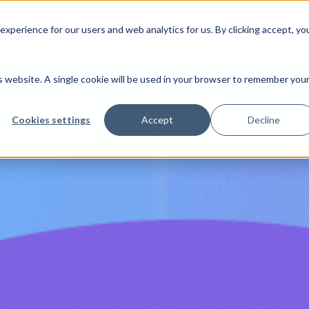
CHI SIAMO
EXPERTISE
SOLUZIONI
CLIENTI
PROG
xperience for our users and web analytics for us. By clicking accept, yo
is website. A single cookie will be used in your browser to remember you
Cookies settings
Accept
Decline