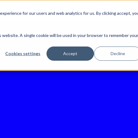
CHI SIAMO
EXPERTISE
SOLUZIONI
CLIENTI
PROG
xperience for our users and web analytics for us. By clicking accept, yo
is website. A single cookie will be used in your browser to remember you
Cookies settings
Accept
Decline